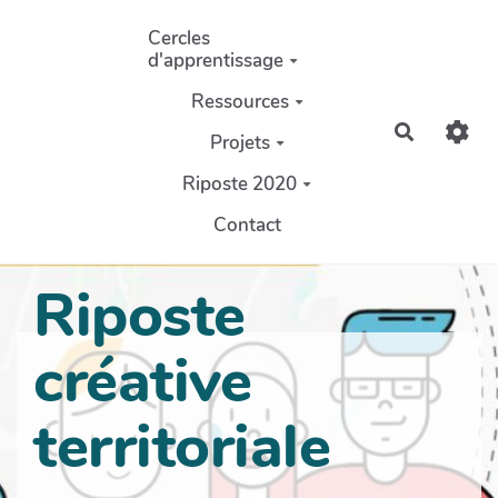
Aller au contenu principal
Cercles
d'apprentissage
Ressources
Recherch
Projets
Riposte 2020
Contact
Riposte
créative
territoriale