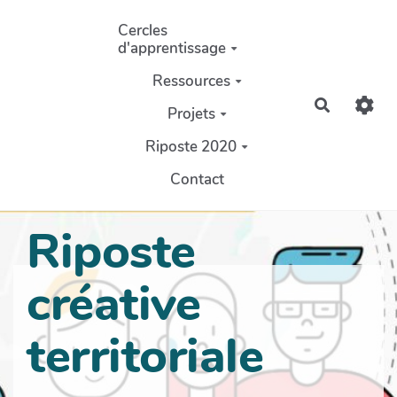
Aller au contenu principal
Cercles
d'apprentissage
Ressources
Recherch
Projets
Riposte 2020
Contact
Riposte
créative
territoriale