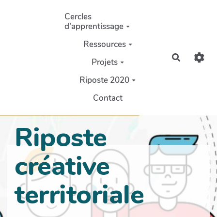
Aller au contenu principal
Cercles
d'apprentissage
Ressources
Recherch
Projets
Riposte 2020
Contact
Riposte
créative
territoriale