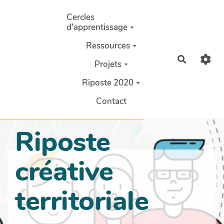
Aller au contenu principal
Cercles
d'apprentissage
Ressources
Recherch
Projets
Riposte 2020
Contact
Riposte
créative
territoriale