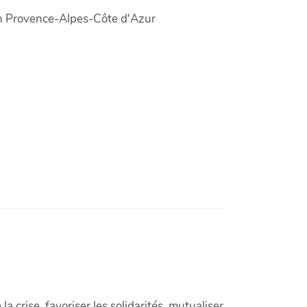
n Provence-Alpes-Côte d'Azur
crise, favoriser les solidarités, mutualiser