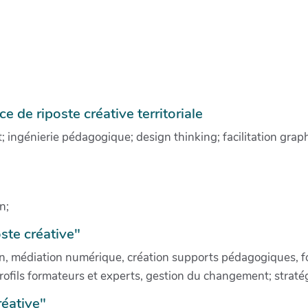
 de riposte créative territoriale
et; ingénierie pédagogique; design thinking; facilitation gr
n;
ste créative"
on, médiation numérique, création supports pédagogiques, fo
rofils formateurs et experts, gestion du changement; strat
réative"