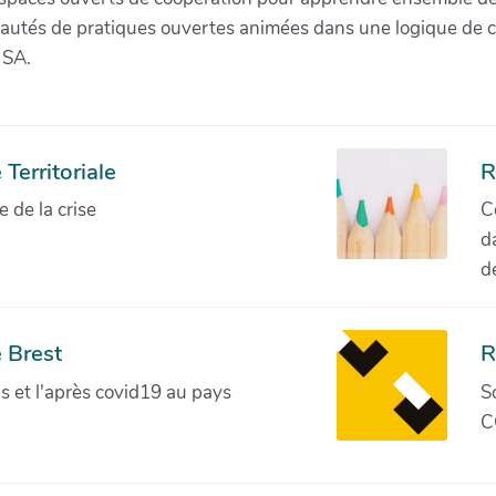
munautés de pratiques ouvertes animées dans une logique de 
 SA.
Territoriale
R
de la crise
C
d
d
 Brest
R
ves et l'après covid19 au pays
S
C