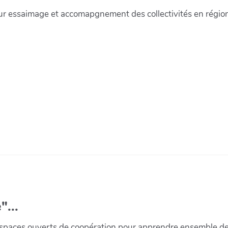
 essaimage et accomapgnement des collectivités en régio
"...
paces ouverts de coopération pour apprendre ensemble de la 