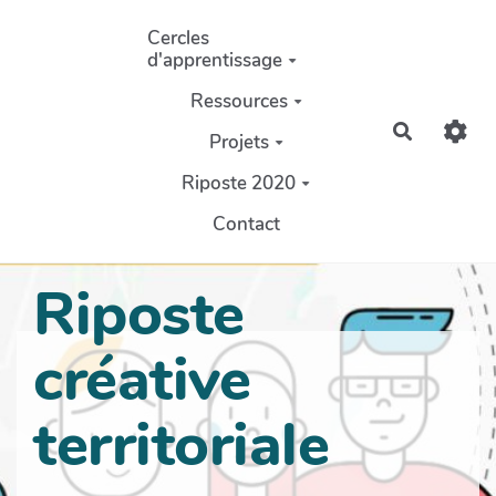
Aller au contenu principal
Cercles
d'apprentissage
Ressources
Recherch
Projets
Riposte 2020
Contact
Riposte
créative
territoriale