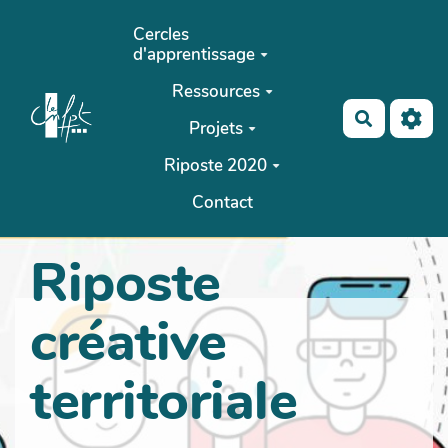
Aller au contenu principal
Cercles
d'apprentissage
Ressources
Recherch
Projets
Riposte 2020
Contact
Riposte
créative
territoriale