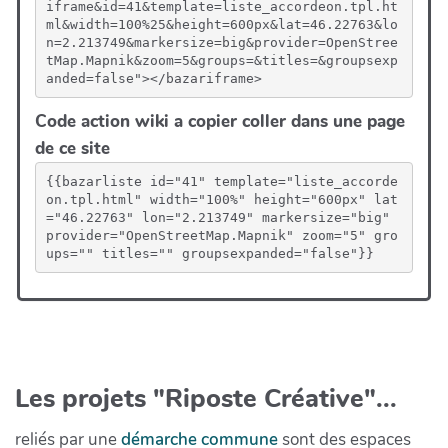
iframe&id=41&template=liste_accordeon.tpl.ht
ml&width=100%25&height=600px&lat=46.22763&lo
n=2.213749&markersize=big&provider=OpenStree
tMap.Mapnik&zoom=5&groups=&titles=&groupsexp
anded=false"></bazariframe>
Code action wiki a copier coller dans une page
de ce site
{{bazarliste id="41" template="liste_accorde
on.tpl.html" width="100%" height="600px" lat
="46.22763" lon="2.213749" markersize="big" 
provider="OpenStreetMap.Mapnik" zoom="5" gro
ups="" titles="" groupsexpanded="false"}}
Les projets "Riposte Créative"...
reliés par une
démarche commune
sont des espaces