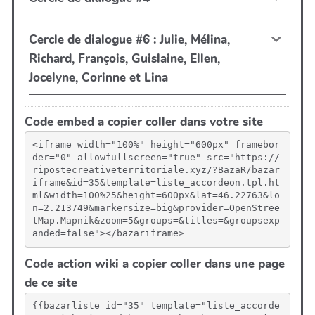
Code embed a copier coller dans votre site
<iframe width="100%" height="600px" framebor
der="0" allowfullscreen="true" src="https://
ripostecreativeterritoriale.xyz/?BazaR/bazar
iframe&id=35&template=liste_accordeon.tpl.ht
ml&width=100%25&height=600px&lat=46.22763&lo
n=2.213749&markersize=big&provider=OpenStree
tMap.Mapnik&zoom=5&groups=&titles=&groupsexp
anded=false"></bazariframe>
Code action wiki a copier coller dans une page
de ce site
{{bazarliste id="35" template="liste_accorde