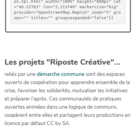
on.tpl.html" width="100%" height="600px" lat
="46.22763" lon="2.213749" markersize="big" 
provider="OpenStreetMap.Mapnik" zoom="5" gro
ups="" titles="" groupsexpanded="false"}}
Les projets "Riposte Créative"...
reliés par une
démarche commune
sont des espaces
ouverts de coopération pour apprendre ensemble de la
crise, favoriser les solidarités, mutualiser les initiatives
et préparer l'après. Ces communautés de pratiques
ouvertes animées dans une logique de communs,
coopèrent entre elles et partagent leurs productions en
licence par défaut CC by SA.