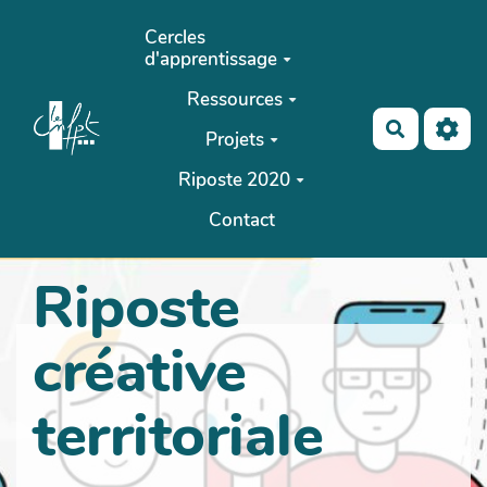
Aller au contenu principal
Cercles
d'apprentissage
Ressources
Recherch
Projets
Riposte 2020
Contact
Riposte
créative
territoriale