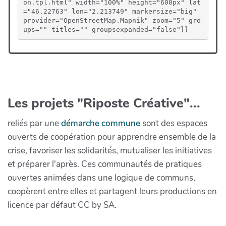
on.tpl.html" width="100%" height="600px" lat
="46.22763" lon="2.213749" markersize="big" 
provider="OpenStreetMap.Mapnik" zoom="5" gro
ups="" titles="" groupsexpanded="false"}}
Les projets "Riposte Créative"...
reliés par une
démarche commune
sont des espaces
ouverts de coopération pour apprendre ensemble de la
crise, favoriser les solidarités, mutualiser les initiatives
et préparer l'après. Ces communautés de pratiques
ouvertes animées dans une logique de communs,
coopèrent entre elles et partagent leurs productions en
licence par défaut CC by SA.