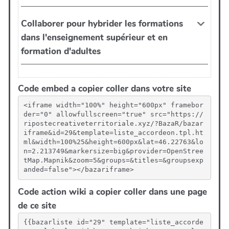
Code embed a copier coller dans votre site
<iframe width="100%" height="600px" framebor
der="0" allowfullscreen="true" src="https://
ripostecreativeterritoriale.xyz/?BazaR/bazar
iframe&id=29&template=liste_accordeon.tpl.ht
ml&width=100%25&height=600px&lat=46.22763&lo
n=2.213749&markersize=big&provider=OpenStree
tMap.Mapnik&zoom=5&groups=&titles=&groupsexp
anded=false"></bazariframe>
Code action wiki a copier coller dans une page
de ce site
{{bazarliste id="29" template="liste_accorde