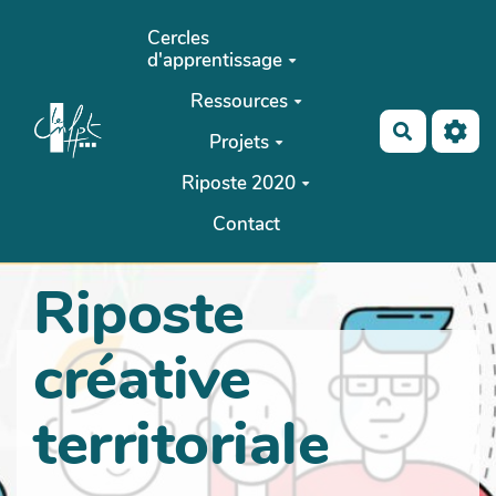
Aller au contenu principal
Cercles
d'apprentissage
Ressources
Recherch
Projets
Riposte 2020
Contact
Riposte
créative
territoriale