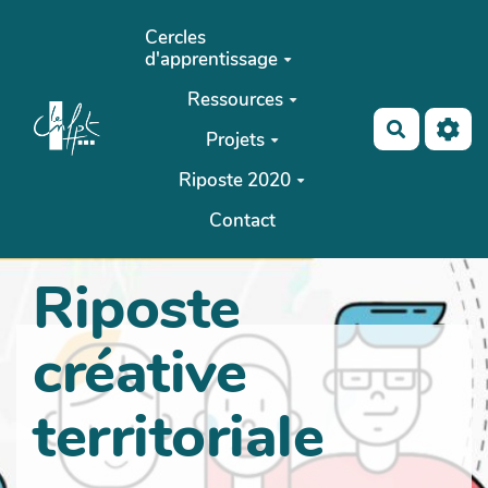
Aller au contenu principal
Cercles
d'apprentissage
Ressources
Recherch
Projets
Riposte 2020
Contact
Riposte
créative
territoriale