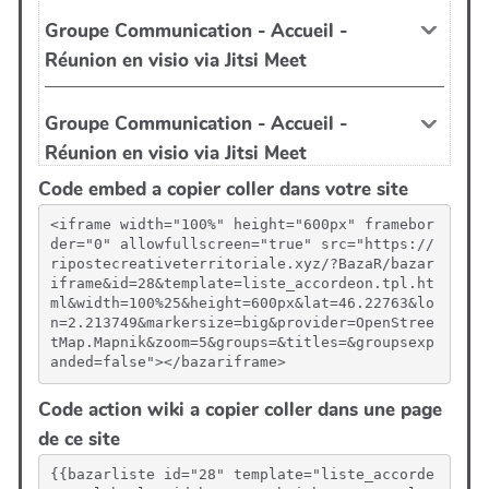
Code embed a copier coller dans votre site
<iframe width="100%" height="600px" framebor
der="0" allowfullscreen="true" src="https://
ripostecreativeterritoriale.xyz/?BazaR/bazar
iframe&id=28&template=liste_accordeon.tpl.ht
ml&width=100%25&height=600px&lat=46.22763&lo
n=2.213749&markersize=big&provider=OpenStree
tMap.Mapnik&zoom=5&groups=&titles=&groupsexp
anded=false"></bazariframe>
Code action wiki a copier coller dans une page
de ce site
{{bazarliste id="28" template="liste_accorde