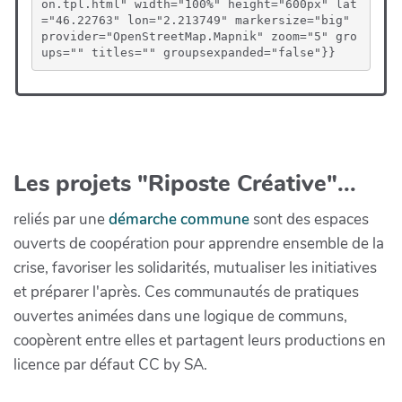
on.tpl.html" width="100%" height="600px" lat
="46.22763" lon="2.213749" markersize="big" 
provider="OpenStreetMap.Mapnik" zoom="5" gro
ups="" titles="" groupsexpanded="false"}}
Les projets "Riposte Créative"...
reliés par une
démarche commune
sont des espaces
ouverts de coopération pour apprendre ensemble de la
crise, favoriser les solidarités, mutualiser les initiatives
et préparer l'après. Ces communautés de pratiques
ouvertes animées dans une logique de communs,
coopèrent entre elles et partagent leurs productions en
licence par défaut CC by SA.