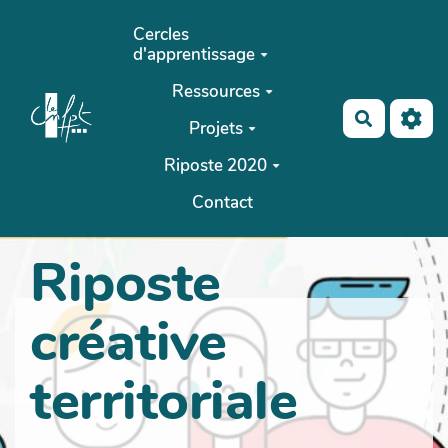
Aller au contenu principal
Cercles
d'apprentissage
Ressources
Recherch
Projets
Riposte 2020
Contact
Riposte
créative
territoriale