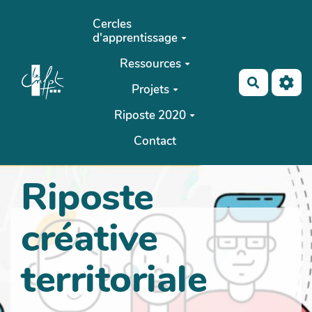
Aller au contenu principal
Cercles
d'apprentissage
Ressources
Recherch
Projets
Riposte 2020
Contact
Riposte
créative
territoriale