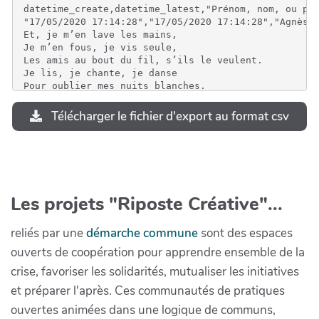
datetime_create,datetime_latest,"Prénom, nom, ou pseudo *","Quel établissement ? structure...","Quelle est votre météo personnelle eu égard à la situation vécue ?","Quelles bonnes pratiques, expérimentations à partager ?","Quels sont les gros problèmes rencontrés ? Les points de blocage ?","Quelles pépites en terme de coopération avec vos collègues ?","Quelles pépites en terme de coopération avec les partenaires ?","Que voulez-vous conserver de cette expérience de confinement, quel positif à garder, consolider ?","Que voulez-vous cesser, quel négatif à travailler, améliorer ?","Que voulez-vous créer, inventer, fabriquer, qui vous a vraiment manqué ?","Autres remarques à partager"
"17/05/2020 17:14:28","17/05/2020 17:14:28","Agnès de la Porte d
Télécharger le fichier d'export au format csv
Les projets "Riposte Créative"...
reliés par une
démarche commune
sont des espaces
ouverts de coopération pour apprendre ensemble de la
crise, favoriser les solidarités, mutualiser les initiatives
et préparer l'après. Ces communautés de pratiques
ouvertes animées dans une logique de communs,