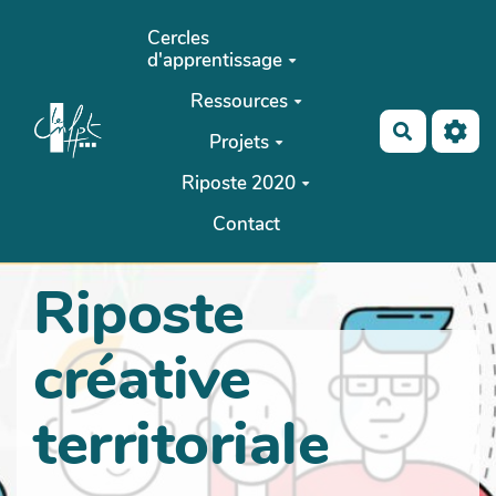
Aller au contenu principal
Cercles
d'apprentissage
Ressources
Recherch
Projets
Riposte 2020
Contact
Riposte
créative
territoriale