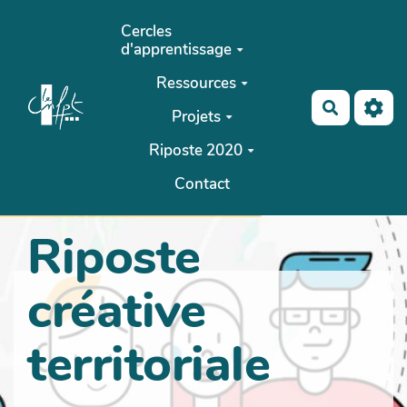
Aller au contenu principal
Cercles
d'apprentissage
Ressources
Recherch
Projets
Riposte 2020
Contact
Riposte
créative
territoriale