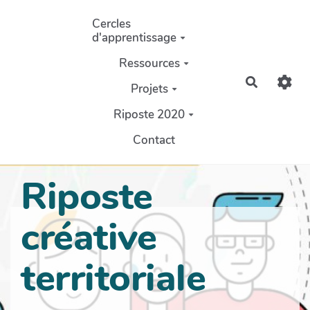
Aller au contenu principal
Cercles
d'apprentissage
Ressources
Recherch
Projets
Riposte 2020
Contact
Riposte
créative
territoriale