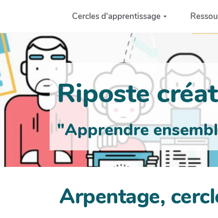
Aller au contenu principal
Cercles d'apprentissage
Ressou
Riposte créati
"Apprendre ensemble 
Arpentage, cercl