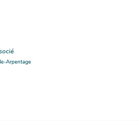
socié
rcle-Arpentage