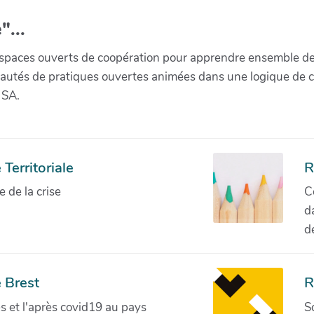
"...
paces ouverts de coopération pour apprendre ensemble de la 
munautés de pratiques ouvertes animées dans une logique de 
 SA.
Territoriale
R
de la crise
C
d
d
 Brest
R
ves et l'après covid19 au pays
S