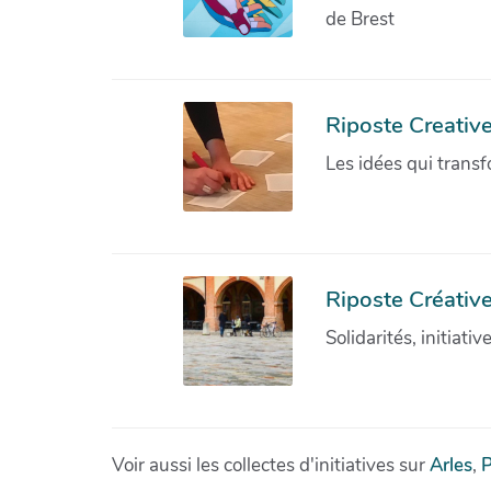
de Brest
Riposte Creativ
Les idées qui transf
Riposte Créative
Solidarités, initiati
Voir aussi les collectes d'initiatives sur
Arles
,
P