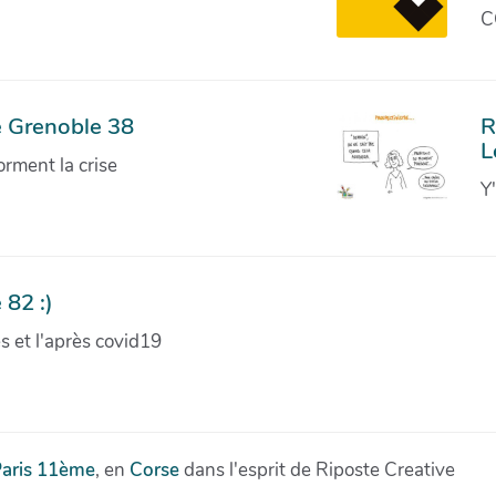
C
e Grenoble 38
R
L
orment la crise
Y
 82 :)
ves et l'après covid19
aris 11ème
, en
Corse
dans l'esprit de Riposte Creative