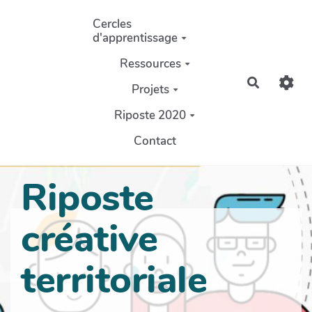
Aller au contenu principal
Cercles
d'apprentissage
Ressources
Recherch
Projets
Riposte 2020
Contact
Riposte
créative
territoriale