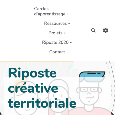
Aller au contenu principal
Cercles
d'apprentissage
Ressources
Recherch
Projets
Riposte 2020
Contact
Riposte
créative
territoriale