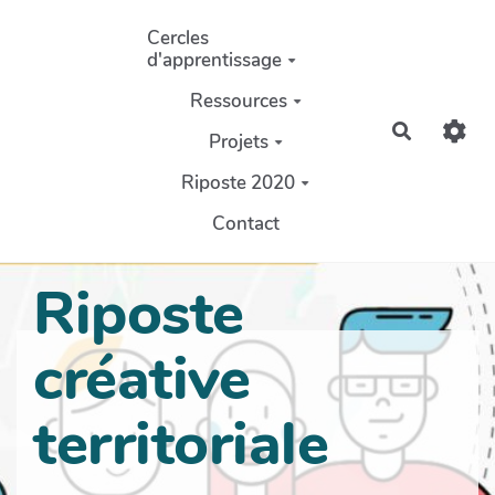
Aller au contenu principal
Cercles
d'apprentissage
Ressources
Recherch
Projets
Riposte 2020
Contact
Riposte
créative
territoriale