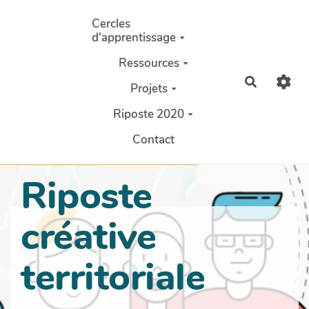
Aller au contenu principal
Cercles
d'apprentissage
Ressources
Recherch
Projets
Riposte 2020
Contact
Riposte
créative
territoriale