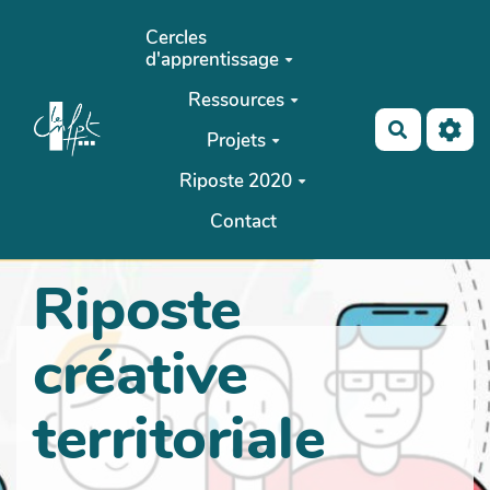
Aller au contenu principal
Cercles
d'apprentissage
Ressources
Recherch
Projets
Riposte 2020
Contact
Riposte
créative
territoriale