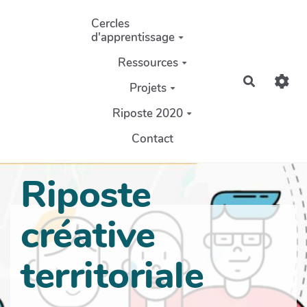
Aller au contenu principal
Cercles
d'apprentissage
Ressources
Recherch
Projets
Riposte 2020
Contact
Riposte
créative
territoriale