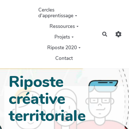
Aller au contenu principal
Cercles
d'apprentissage
Ressources
Recherch
Projets
Riposte 2020
Contact
Riposte
créative
territoriale