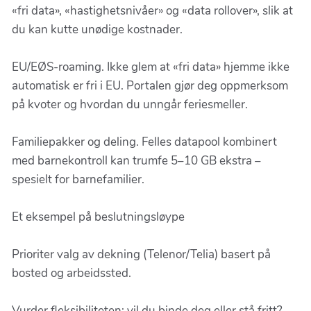
«fri data», «hastighetsnivåer» og «data rollover», slik at
du kan kutte unødige kostnader.
EU/EØS-roaming. Ikke glem at «fri data» hjemme ikke
automatisk er fri i EU. Portalen gjør deg oppmerksom
på kvoter og hvordan du unngår feriesmeller.
Familiepakker og deling. Felles datapool kombinert
med barnekontroll kan trumfe 5–10 GB ekstra –
spesielt for barnefamilier.
Et eksempel på beslutningsløype
Prioriter valg av dekning (Telenor/Telia) basert på
bosted og arbeidssted.
Vurder fleksibiliteten: vil du binde deg eller stå fritt?