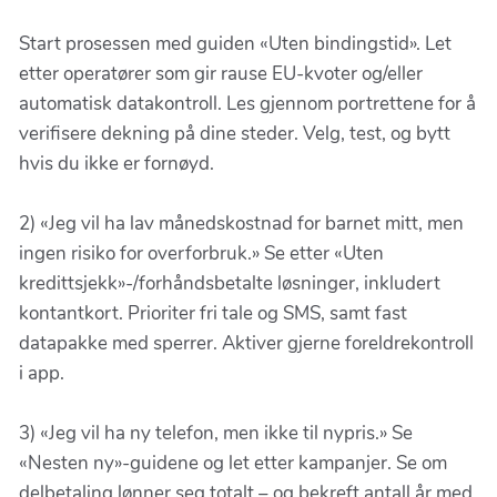
Start prosessen med guiden «Uten bindingstid». Let
etter operatører som gir rause EU-kvoter og/eller
automatisk datakontroll. Les gjennom portrettene for å
verifisere dekning på dine steder. Velg, test, og bytt
hvis du ikke er fornøyd.
2) «Jeg vil ha lav månedskostnad for barnet mitt, men
ingen risiko for overforbruk.» Se etter «Uten
kredittsjekk»-/forhåndsbetalte løsninger, inkludert
kontantkort. Prioriter fri tale og SMS, samt fast
datapakke med sperrer. Aktiver gjerne foreldrekontroll
i app.
3) «Jeg vil ha ny telefon, men ikke til nypris.» Se
«Nesten ny»-guidene og let etter kampanjer. Se om
delbetaling lønner seg totalt – og bekreft antall år med