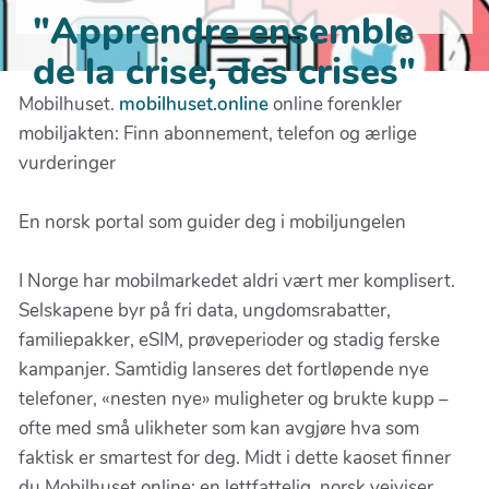
"Apprendre ensemble
de la crise, des crises"
Mobilhuset.
mobilhuset.online
online forenkler
mobiljakten: Finn abonnement, telefon og ærlige
vurderinger
En norsk portal som guider deg i mobiljungelen
I Norge har mobilmarkedet aldri vært mer komplisert.
Selskapene byr på fri data, ungdomsrabatter,
familiepakker, eSIM, prøveperioder og stadig ferske
kampanjer. Samtidig lanseres det fortløpende nye
telefoner, «nesten nye» muligheter og brukte kupp –
ofte med små ulikheter som kan avgjøre hva som
faktisk er smartest for deg. Midt i dette kaoset finner
du Mobilhuset.online: en lettfattelig, norsk veiviser