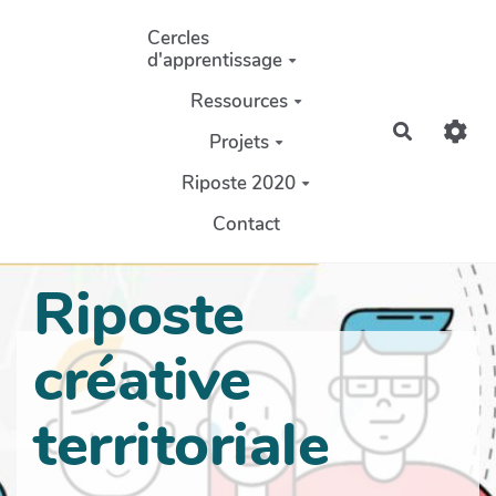
Aller au contenu principal
Cercles
d'apprentissage
Ressources
Recherch
Projets
Riposte 2020
Contact
Riposte
créative
territoriale