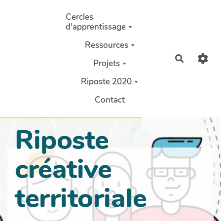
Aller au contenu principal
Cercles
d'apprentissage
Ressources
Recherch
Projets
Riposte 2020
Contact
Riposte
créative
territoriale