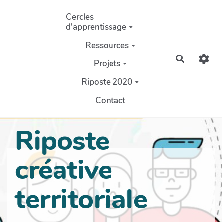
Aller au contenu principal
Cercles
d'apprentissage
Ressources
Recherch
Projets
Riposte 2020
Contact
Riposte
créative
territoriale