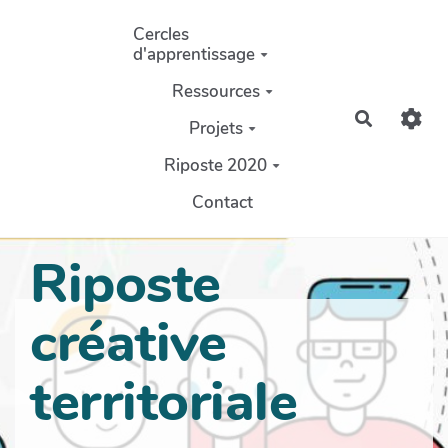
Aller au contenu principal
Cercles
d'apprentissage
Ressources
Recherch
Projets
Riposte 2020
Contact
Riposte
créative
territoriale