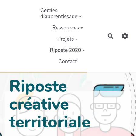
Aller au contenu principal
Cercles
d'apprentissage
Ressources
Recherch
Projets
Riposte 2020
Contact
Riposte
créative
territoriale