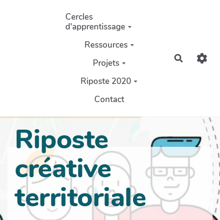
Aller au contenu principal
Cercles
d'apprentissage
Ressources
Recherch
Projets
Riposte 2020
Contact
Riposte
créative
territoriale