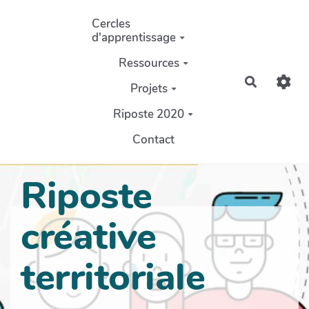
Aller au contenu principal
Cercles
d'apprentissage
Ressources
Recherch
Projets
Riposte 2020
Contact
Riposte
créative
territoriale