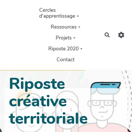
Aller au contenu principal
Cercles
d'apprentissage
Ressources
Recherch
Projets
Riposte 2020
Contact
Riposte
créative
territoriale