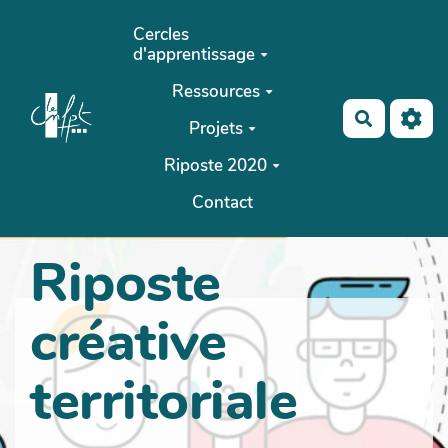
Aller au contenu principal
Cercles
d'apprentissage
Ressources
Recherch
Projets
Riposte 2020
Contact
Riposte
créative
territoriale