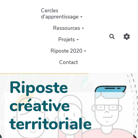
Aller au contenu principal
Cercles
d'apprentissage
Ressources
Recherch
Projets
Riposte 2020
Contact
Riposte
créative
territoriale