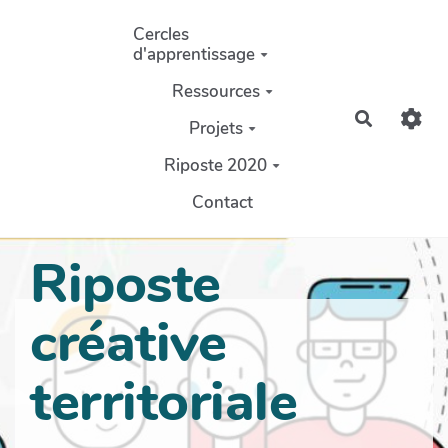
Aller au contenu principal
Cercles
d'apprentissage
Ressources
Recherch
Projets
Riposte 2020
Contact
Riposte
créative
territoriale