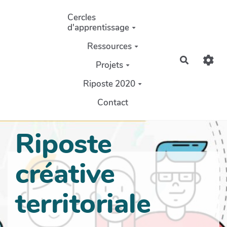
Aller au contenu principal
Cercles
d'apprentissage
Ressources
Recherch
Projets
Riposte 2020
Contact
Riposte
créative
territoriale