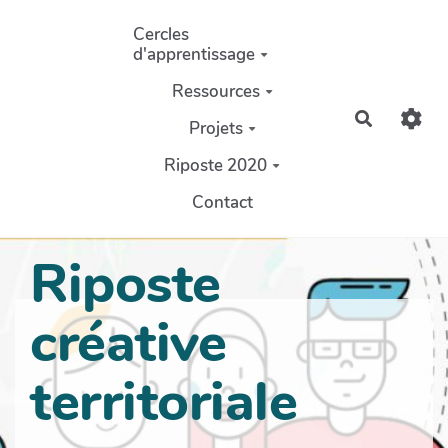
Aller au contenu principal
Cercles
d'apprentissage
Ressources
Recherch
Projets
Riposte 2020
Contact
Riposte
créative
territoriale