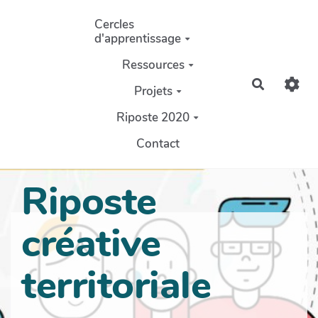
Aller au contenu principal
Cercles
d'apprentissage
Ressources
Recherch
Projets
Riposte 2020
Contact
Riposte
créative
territoriale