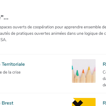
"...
paces ouverts de coopération pour apprendre ensemble de la 
munautés de pratiques ouvertes animées dans une logique de 
 SA.
Territoriale
R
de la crise
C
d
d
 Brest
R