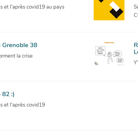
ves et l'après covid19 au pays
S
C
e Grenoble 38
R
L
orment la crise
Y
 82 :)
ves et l'après covid19