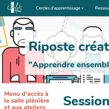
Aller au contenu principal
Cercles d'apprentissage
Ressou
Riposte créati
"Apprendre ensemble 
Menu d'accès à
Session
la salle plénière
et aux ateliers