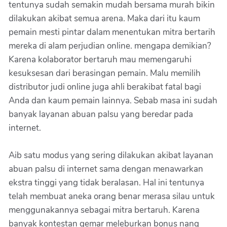
tentunya sudah semakin mudah bersama murah bikin
dilakukan akibat semua arena. Maka dari itu kaum
pemain mesti pintar dalam menentukan mitra bertarih
mereka di alam perjudian online. mengapa demikian?
Karena kolaborator bertaruh mau memengaruhi
kesuksesan dari berasingan pemain. Malu memilih
distributor judi online juga ahli berakibat fatal bagi
Anda dan kaum pemain lainnya. Sebab masa ini sudah
banyak layanan abuan palsu yang beredar pada
internet.
Aib satu modus yang sering dilakukan akibat layanan
abuan palsu di internet sama dengan menawarkan
ekstra tinggi yang tidak beralasan. Hal ini tentunya
telah membuat aneka orang benar merasa silau untuk
menggunakannya sebagai mitra bertaruh. Karena
banyak kontestan gemar meleburkan bonus nang