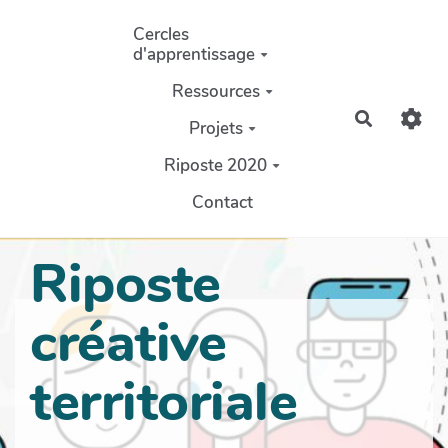
Aller au contenu principal
Cercles
d'apprentissage
Ressources
Recherch
Projets
Riposte 2020
Contact
Riposte
créative
territoriale