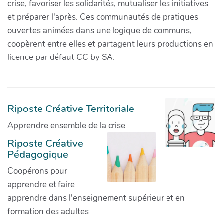
crise, favoriser les solidarités, mutualiser les initiatives
et préparer l'après. Ces communautés de pratiques
ouvertes animées dans une logique de communs,
coopèrent entre elles et partagent leurs productions en
licence par défaut CC by SA.
Riposte Créative Territoriale
Apprendre ensemble de la crise
Riposte Créative
Pédagogique
Coopérons pour
apprendre et faire
apprendre dans l'enseignement supérieur et en
formation des adultes