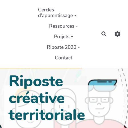
Aller au contenu principal
Cercles
d'apprentissage
Ressources
Recherch
Projets
Riposte 2020
Contact
Riposte
créative
territoriale