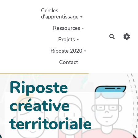
Aller au contenu principal
Cercles
d'apprentissage
Ressources
Recherch
Projets
Riposte 2020
Contact
Riposte
créative
territoriale