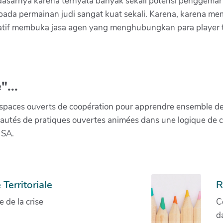
arnya karena ternyata banyak sekali potensi penggemar da
e pada permainan judi sangat kuat sekali. Karena, karena 
iatif membuka jasa agen yang menghubungkan para player 
"...
paces ouverts de coopération pour apprendre ensemble de la 
munautés de pratiques ouvertes animées dans une logique de 
 SA.
Territoriale
R
de la crise
C
d