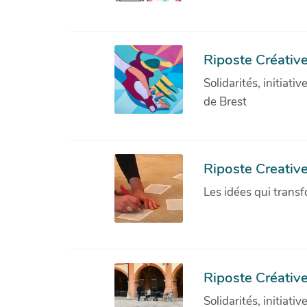
Riposte Créative
Solidarités, initiati
de Brest
Riposte Creativ
Les idées qui transf
Riposte Créative
Solidarités, initiati