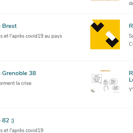
d
 Brest
R
ves et l'après covid19 au pays
S
C
e Grenoble 38
R
L
orment la crise
Y
 82 :)
ves et l'après covid19