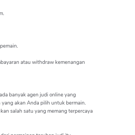
m.
 pemain.
mbayaran atau withdraw kemenangan
 ada banyak agen judi online yang
yang akan Anda pilih untuk bermain.
mukan salah satu yang memang terpercaya