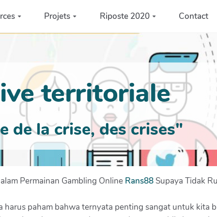
rces
Projets
Riposte 2020
Contact
ve territoriale
de la crise, des crises"
 dalam Permainan Gambling Online
Rans88
Supaya Tidak Ru
ita harus paham bahwa ternyata penting sangat untuk kita 