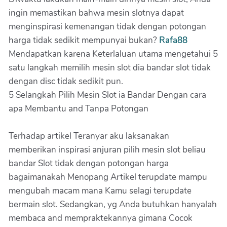
ingin memastikan bahwa mesin slotnya dapat
menginspirasi kemenangan tidak dengan potongan
harga tidak sedikit mempunyai bukan?
Rafa88
Mendapatkan karena Keterlaluan utama mengetahui 5
satu langkah memilih mesin slot dia bandar slot tidak
dengan disc tidak sedikit pun.
5 Selangkah Pilih Mesin Slot ia Bandar Dengan cara
apa Membantu and Tanpa Potongan
Terhadap artikel Teranyar aku laksanakan
memberikan inspirasi anjuran pilih mesin slot beliau
bandar Slot tidak dengan potongan harga
bagaimanakah Menopang Artikel terupdate mampu
mengubah macam mana Kamu selagi terupdate
bermain slot. Sedangkan, yg Anda butuhkan hanyalah
membaca and mempraktekannya gimana Cocok