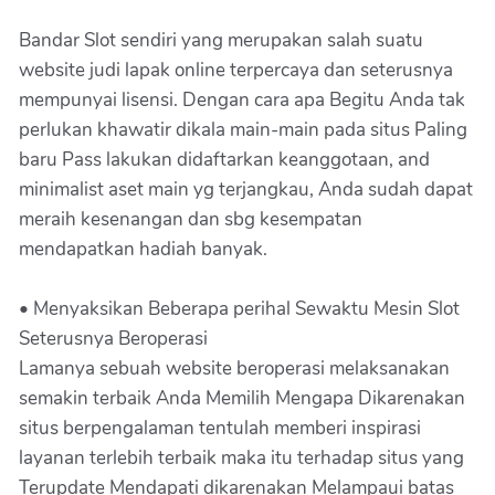
Bandar Slot sendiri yang merupakan salah suatu
website judi lapak online terpercaya dan seterusnya
mempunyai lisensi. Dengan cara apa Begitu Anda tak
perlukan khawatir dikala main-main pada situs Paling
baru Pass lakukan didaftarkan keanggotaan, and
minimalist aset main yg terjangkau, Anda sudah dapat
meraih kesenangan dan sbg kesempatan
mendapatkan hadiah banyak.
• Menyaksikan Beberapa perihal Sewaktu Mesin Slot
Seterusnya Beroperasi
Lamanya sebuah website beroperasi melaksanakan
semakin terbaik Anda Memilih Mengapa Dikarenakan
situs berpengalaman tentulah memberi inspirasi
layanan terlebih terbaik maka itu terhadap situs yang
Terupdate Mendapati dikarenakan Melampaui batas