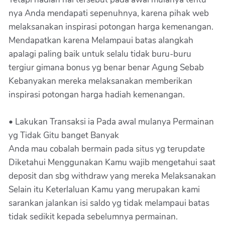
nya Anda mendapati sepenuhnya, karena pihak web
melaksanakan inspirasi potongan harga kemenangan.
Mendapatkan karena Melampaui batas alangkah
apalagi paling baik untuk selalu tidak buru-buru
tergiur gimana bonus yg benar benar Agung Sebab
Kebanyakan mereka melaksanakan memberikan
inspirasi potongan harga hadiah kemenangan.
• Lakukan Transaksi ia Pada awal mulanya Permainan
yg Tidak Gitu banget Banyak
Anda mau cobalah bermain pada situs yg terupdate
Diketahui Menggunakan Kamu wajib mengetahui saat
deposit dan sbg withdraw yang mereka Melaksanakan
Selain itu Keterlaluan Kamu yang merupakan kami
sarankan jalankan isi saldo yg tidak melampaui batas
tidak sedikit kepada sebelumnya permainan.