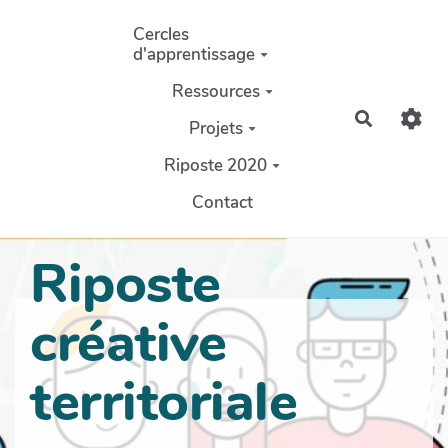
Aller au contenu principal
Cercles
d'apprentissage
Ressources
Recherch
Projets
Riposte 2020
Contact
Riposte
créative
territoriale