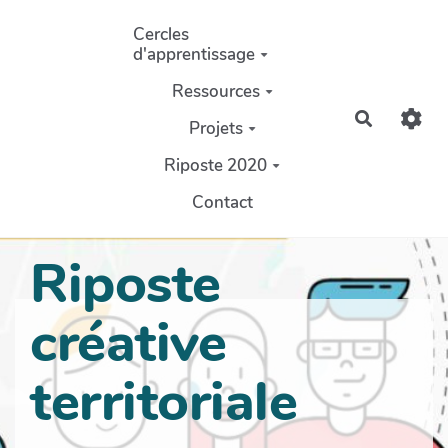
Aller au contenu principal
Cercles
d'apprentissage
Ressources
Recherch
Projets
Riposte 2020
Contact
Riposte
créative
territoriale