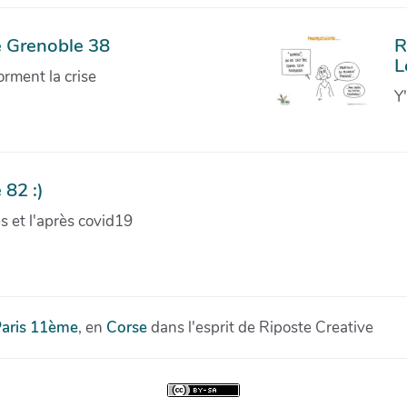
e Grenoble 38
R
L
orment la crise
Y
 82 :)
ves et l'après covid19
aris 11ème
, en
Corse
dans l'esprit de Riposte Creative