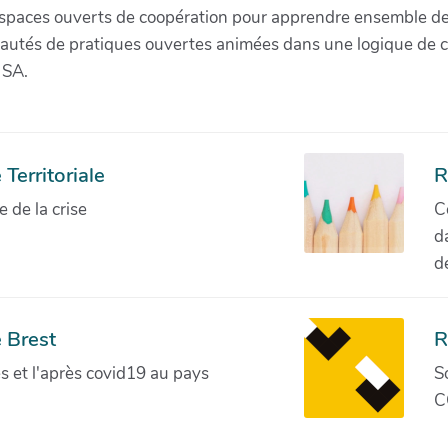
paces ouverts de coopération pour apprendre ensemble de la 
munautés de pratiques ouvertes animées dans une logique de 
 SA.
Territoriale
R
de la crise
C
d
d
 Brest
R
ves et l'après covid19 au pays
S
C