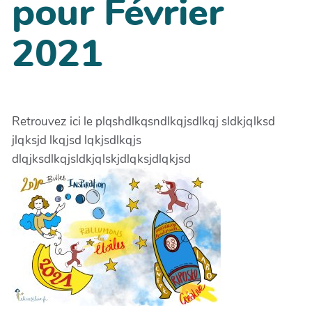
pour Février
2021
Retrouvez ici le plqshdlkqsndlkqjsdlkqj sldkjqlksd
jlqksjd lkqjsd lqkjsdlkqjs
dlqjksdlkqjsldkjqlskjdlqksjdlqkjsd