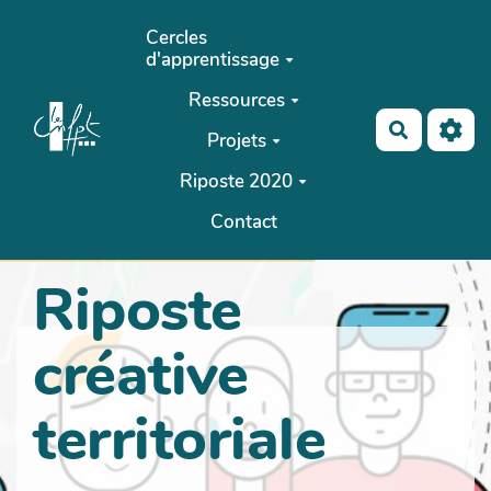
Aller au contenu principal
Cercles
d'apprentissage
Ressources
Recherch
Projets
Riposte 2020
Contact
Riposte
créative
territoriale