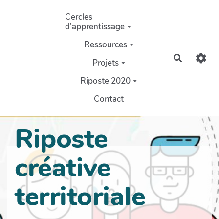
Aller au contenu principal
Cercles
d'apprentissage
Ressources
Recherch
Projets
Riposte 2020
Contact
Riposte
créative
territoriale