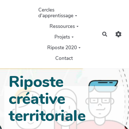
Aller au contenu principal
Cercles
d'apprentissage
Ressources
Recherch
Projets
Riposte 2020
Contact
Riposte
créative
territoriale