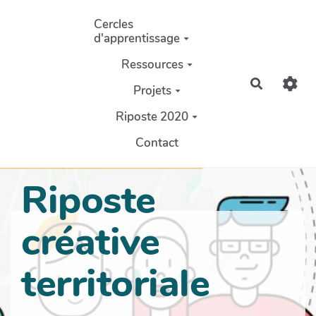
Aller au contenu principal
Cercles
d'apprentissage
Ressources
Recherch
Projets
Riposte 2020
Contact
Riposte
créative
territoriale